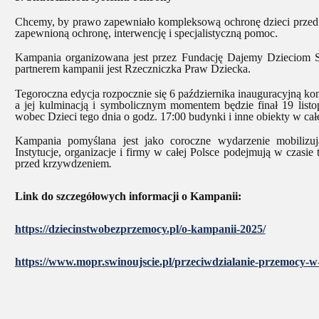
Chcemy, by prawo zapewniało kompleksową ochronę dzieci przed
zapewnioną ochronę, interwencję i specjalistyczną pomoc.
Kampania organizowana jest przez Fundację Dajemy Dzieciom S
partnerem kampanii jest Rzeczniczka Praw Dziecka.
Tegoroczna edycja rozpocznie się 6 października inauguracyjną ko
a jej kulminacją i symbolicznym momentem będzie finał 19 lis
wobec Dzieci tego dnia o godz. 17:00 budynki i inne obiekty w ca
Kampania pomyślana jest jako coroczne wydarzenie mobilizuj
Instytucje, organizacje i firmy w całej Polsce podejmują w czasie
przed krzywdzeniem
.
Link do szczegółowych informacji o Kampanii:
https://dziecinstwobezprzemocy.pl/o-kampanii-2025/
https://www.mopr.swinoujscie.pl/przeciwdzialanie-przemocy-w