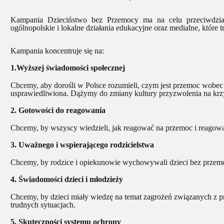
Kampania Dzieciństwo bez Przemocy ma na celu przeciwdział
ogólnopolskie i lokalne działania edukacyjne oraz medialne, które 
Kampania koncentruje się na:
1.Wyższej świadomości społecznej
Chcemy, aby dorośli w Polsce rozumieli, czym jest przemoc wobec d
usprawiedliwiona. Dążymy do zmiany kultury przyzwolenia na krz
2. Gotowości do reagowania
Chcemy, by wszyscy wiedzieli, jak reagować na przemoc i reagowal
3. Uważnego i wspierającego rodzicielstwa
Chcemy, by rodzice i opiekunowie wychowywali dzieci bez przemo
4. Świadomości dzieci i młodzieży
Chcemy, by dzieci miały wiedzę na temat zagrożeń związanych z p
trudnych sytuacjach.
5. Skuteczności systemu ochrony