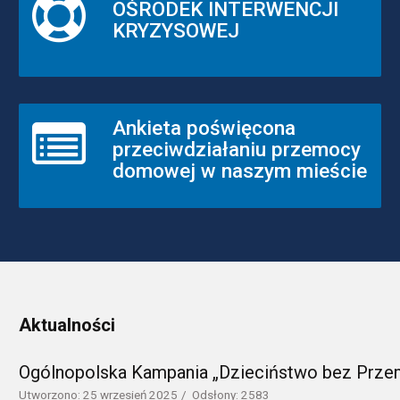
OŚRODEK INTERWENCJI
KRYZYSOWEJ
Ankieta poświęcona
przeciwdziałaniu przemocy
domowej w naszym mieście
Aktualności
Ogólnopolska Kampania „Dzieciństwo bez Prze
Utworzono: 25 wrzesień 2025
Odsłony: 2583