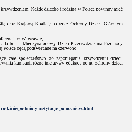
 krzywdzeniem. Każde dziecko i rodzina w Polsce powinny mieć
iłę oraz Krajową Koalicję na rzecz Ochrony Dzieci. Głównym
nferencją w Warszawie,
topada br. — Międzynarodowy Dzień Przeciwdziałania Przemocy
łej Polsce będą podświetlane na czerwono.
ące całe społeczeństwo do zapobiegania krzywdzeniu dzieci.
 trwania kampanii różne inicjatywy edukacyjne nt. ochrony dzieci
-rodzinie/podmioty-instytucje-pomocnicze.html