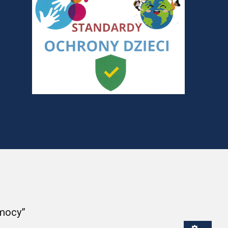
mocy”