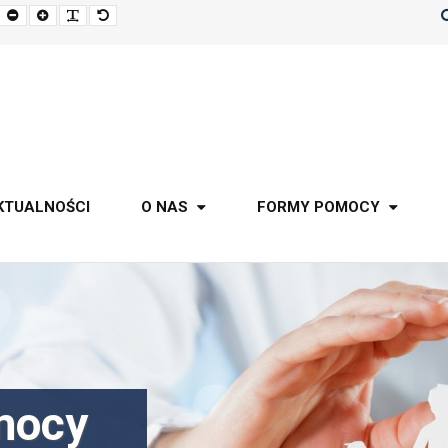
Pomniejszony
Powiększony
Zwiększ
Standarowy
rozmiar
rozmiar
odstępy
rozmiar
czcionki
czcionki
pomiędzy
czcionki
literami
KTUALNOŚCI
O NAS
FORMY POMOCY
mocy