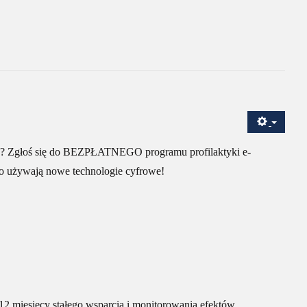
dia? Zgłoś się do BEZPŁATNEGO programu profilaktyki e-
wo używają nowe technologie cyfrowe!
 12 miesięcy stałego wsparcia i monitorowania efektów.