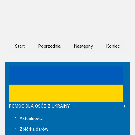
Start
Poprzednia
Następny
Koniec
POMOC DLA OSÓB Z UKRAINY
Aktualności
Zbiórka darów