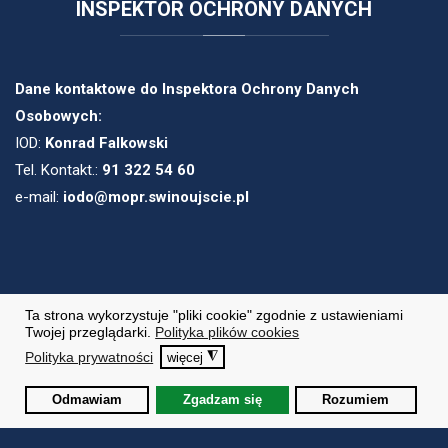
INSPEKTOR
OCHRONY DANYCH
Dane kontaktowe do Inspektora Ochrony Danych
Osobowych:
IOD:
Konrad Falkowski
Tel. Kontakt.:
91 322 54 60
e-mail:
iodo@mopr.swinoujscie.pl
Ta strona wykorzystuje "pliki cookie" zgodnie z ustawieniami
Copyright © 2020. Wszelkie prawa zastrzeżone.
Twojej przeglądarki.
Polityka plików cookies
Polityka prywatności
◮
więcej
Projekt i realizacja
itee.pl
Odmawiam
Zgadzam się
Rozumiem