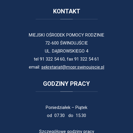
KONTAKT
MIEJSKI OŚRODEK POMOCY RODZINIE
72-600 ŚWINOUJŚCIE
UL. DĄBROWSKIEGO 4
tel 91 322 54 60, fax 91 322 54 61
email:
sekretariat@mopr.swinoujscie.pl
GODZINY
PRACY
Poniedziałek – Piątek
od 07.30 do 15.30
Szczegółowe godziny pracy