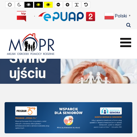
Widok
Widok
Wysoki
Wysoki
Wysoki
Pomniejszony
Powiększony
Zwiększ
Standarowy
cy
cy
standardowy
nocny
kontrast
kontrast
kontrast
rozmiar
rozmiar
odstępy
rozmiar
tryb
tryb
tryb
czcionki
czcionki
pomiędzy
czcionki
Polski
czarno
czarno
żółto
literami
▼
-
-
-
Rodzi
Rodzi
biały
żółty
czarny
nie w
nie w
Świno
Świno
ujściu
ujściu