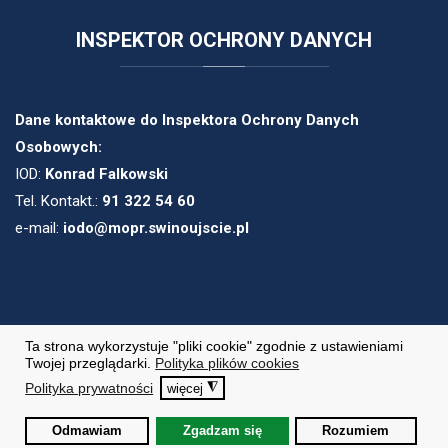
INSPEKTOR
OCHRONY DANYCH
Dane kontaktowe do Inspektora Ochrony Danych
Osobowych:
IOD:
Konrad Falkowski
Tel. Kontakt.:
91 322 54 60
e-mail:
iodo@mopr.swinoujscie.pl
Ta strona wykorzystuje "pliki cookie" zgodnie z ustawieniami
Copyright © 2020. Wszelkie prawa zastrzeżone.
Twojej przeglądarki.
Polityka plików cookies
Polityka prywatności
◮
więcej
Projekt i realizacja
itee.pl
Odmawiam
Zgadzam się
Rozumiem